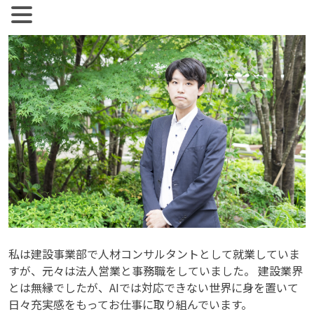
【公式】ジョブズコンストラクション
弊社では雇用促進を目標に人材紹介、人材派遣を行っておりま
Skip
す。 人材業界全体として、コンサルタントとして働く社員の
to
離職率が非常に高い実情があります。
content
私は建設事業部で人材コンサルタントとして就業していま
すが、元々は法人営業と事務職をしていました。 建設業界
とは無縁でしたが、AIでは対応できない世界に身を置いて
日々充実感をもってお仕事に取り組んでいます。