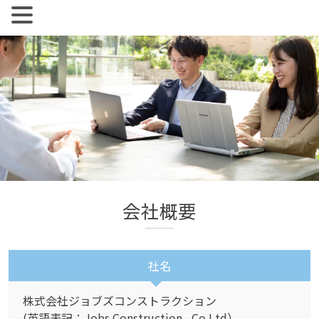
【公式】ジョブズコンストラクション
弊社では雇用促進を目標に人材紹介、人材派遣を行っておりま
Skip
す。 人材業界全体として、コンサルタントとして働く社員の
to
離職率が非常に高い実情があります。
content
会社概要
社名
株式会社ジョブズコンストラクション
(英語表記：Jobs Construction .,Co Ltd）