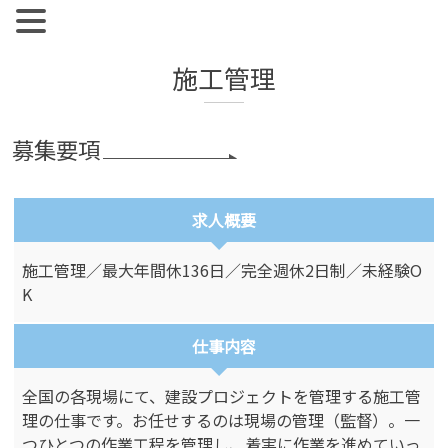
【公式】ジョブズコンストラクション
弊社では雇用促進を目標に人材紹介、人材派遣を行っておりま
す。 人材業界全体として、コンサルタントとして働く社員の
Skip
施工管理
離職率が非常に高い実情があります。
to
content
募集要項
求人概要
施工管理／最大年間休136日／完全週休2日制／未経験O
K
仕事内容
全国の各現場にて、建設プロジェクトを管理する施工管
理の仕事です。お任せするのは現場の管理（監督）。一
つひとつの作業工程を管理し、着実に作業を進めていっ