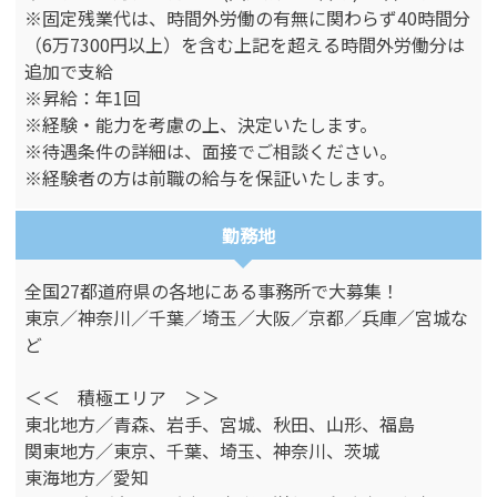
※固定残業代は、時間外労働の有無に関わらず40時間分
（6万7300円以上）を含む上記を超える時間外労働分は
追加で支給
※昇給：年1回
※経験・能力を考慮の上、決定いたします。
※待遇条件の詳細は、面接でご相談ください。
※経験者の方は前職の給与を保証いたします。
勤務地
全国27都道府県の各地にある事務所で大募集！
東京／神奈川／千葉／埼玉／大阪／京都／兵庫／宮城な
ど
＜＜ 積極エリア ＞＞
東北地方／青森、岩手、宮城、秋田、山形、福島
関東地方／東京、千葉、埼玉、神奈川、茨城
東海地方／愛知