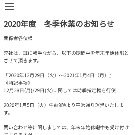
【公式】ジョブズコンストラクション
弊社では雇用促進を目標に人材紹介、人材派遣を行っておりま
す。 人材業界全体として、コンサルタントとして働く社員の
Skip
2020年度 冬季休業のお知らせ
離職率が非常に高い実情があります。
to
content
関係者各位様
弊社は、誠に勝手ながら、以下の期間中を年末年始休暇と
させて頂きます。
『2020年12月29日（火）～2021年1月4日（月）』
《特記事項》
12月28日(月)/29日(火)に関しては時季指定権を行使
2020年1月5日（火）午前9時より平常通り運営いたしま
す。
問い合わせ等に関しましては、年末年始休暇中も受け付け
ておりますが