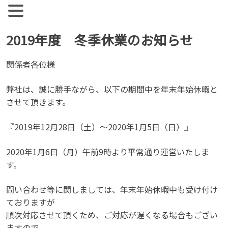
【公式】ジョブズコンストラクション
弊社では雇用促進を目標に人材紹介、人材派遣を行っておりま
す。 人材業界全体として、コンサルタントとして働く社員の
Skip
2019年度 冬季休業のお知らせ
離職率が非常に高い実情があります。
to
content
関係者各位様
弊社は、誠に勝手ながら、以下の期間中を年末年始休暇と
させて頂きます。
『2019年12月28日（土）～2020年1月5日（日）』
2020年1月6日（月）午前9時より平常通り運営いたしま
す。
問い合わせ等に関しましては、年末年始休暇中も受け付け
ておりますが
順次対応させて頂くため、ご対応が遅くなる場合もござい
ますので