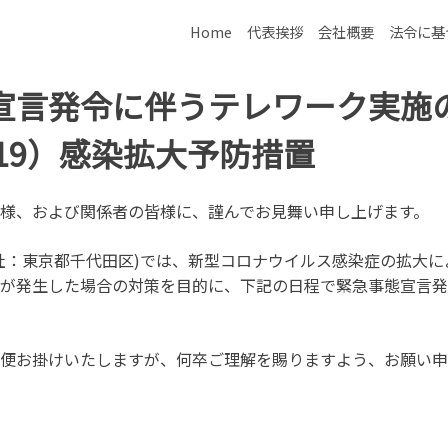
ン
、人材派遣を行っております。 人材業界全体として、コンサル
Home
代表挨拶
会社概要
法令に基
宣言発令に伴うテレワーク実施
-19）感染拡大予防措置
様、および関係者の皆様に、謹んでお見舞い申し上げます。
社：東京都千代田区)では、新型コロナウイルス感染症の拡大
が発生した場合の対策を目的に、下記の日程で緊急事態宣言発
便お掛けいたしますが、何卒ご理解を賜りますよう、お願い申