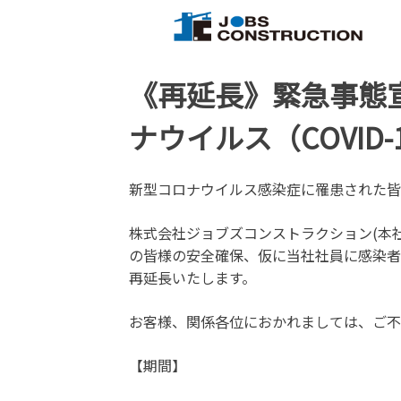
Skip
【公式】ジョブズコンストラクショ
弊社では雇用促進を目標に人材紹介
to
content
《再延長》緊急事態
ナウイルス（COVID
新型コロナウイルス感染症に罹患された皆
株式会社ジョブズコンストラクション(本
の皆様の安全確保、仮に当社社員に感染者
再延長いたします。
お客様、関係各位におかれましては、ご不
【期間】