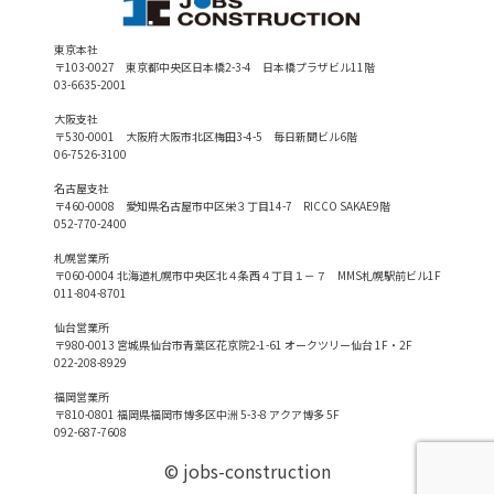
東京本社
〒103-0027 東京都中央区日本橋2-3-4 日本橋プラザビル11階
03-6635-2001
大阪支社
〒530-0001 大阪府大阪市北区梅田3-4-5 毎日新聞ビル6階
06-7526-3100
名古屋支社
〒460-0008 愛知県名古屋市中区栄３丁目14-7 RICCO SAKAE9階
052-770-2400
札幌営業所
〒060-0004 北海道札幌市中央区北４条西４丁目１－７ MMS札幌駅前ビル1F
011-804-8701
仙台営業所
〒980-0013 宮城県仙台市青葉区花京院2-1-61 オークツリー仙台 1F・2F
022-208-8929
福岡営業所
〒810-0801 福岡県福岡市博多区中洲 5-3-8 アクア博多 5F
092-687-7608
© jobs-construction