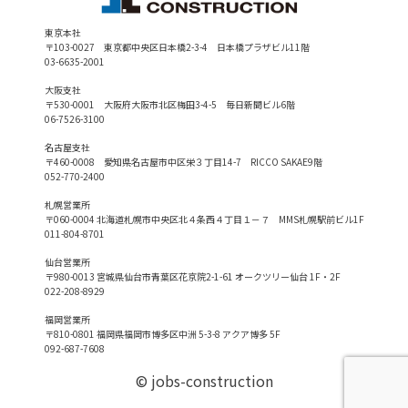
東京本社
〒103-0027 東京都中央区日本橋2-3-4 日本橋プラザビル11階
03-6635-2001
大阪支社
〒530-0001 大阪府大阪市北区梅田3-4-5 毎日新聞ビル6階
06-7526-3100
名古屋支社
〒460-0008 愛知県名古屋市中区栄３丁目14-7 RICCO SAKAE9階
052-770-2400
札幌営業所
〒060-0004 北海道札幌市中央区北４条西４丁目１－７ MMS札幌駅前ビル1F
011-804-8701
仙台営業所
〒980-0013 宮城県仙台市青葉区花京院2-1-61 オークツリー仙台 1F・2F
022-208-8929
福岡営業所
〒810-0801 福岡県福岡市博多区中洲 5-3-8 アクア博多 5F
092-687-7608
© jobs-construction