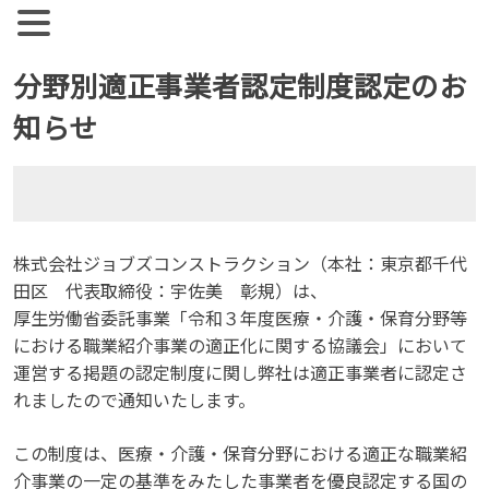
【公式】ジョブズコンストラクション
弊社では雇用促進を目標に人材紹介、人材派遣を行っておりま
す。 人材業界全体として、コンサルタントとして働く社員の
Skip
分野別適正事業者認定制度認定のお
離職率が非常に高い実情があります。
to
知らせ
content
株式会社ジョブズコンストラクション（本社：東京都千代
田区 代表取締役：宇佐美 彰規）は、
厚生労働省委託事業「令和３年度医療・介護・保育分野等
における職業紹介事業の適正化に関する協議会」において
運営する掲題の認定制度に関し弊社は適正事業者に認定さ
れましたので通知いたします。
この制度は、医療・介護・保育分野における適正な職業紹
介事業の一定の基準をみたした事業者を優良認定する国の