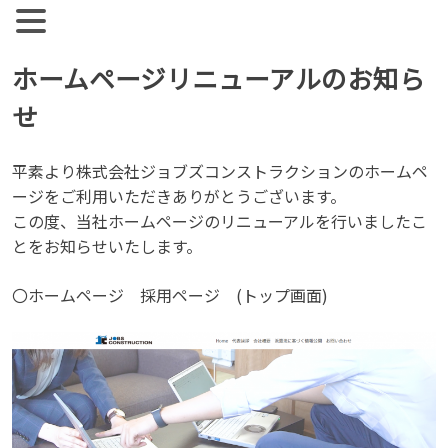
【公式】ジョブズコンストラクション
弊社では雇用促進を目標に人材紹介、人材派遣を行っておりま
す。 人材業界全体として、コンサルタントとして働く社員の
Skip
ホームページリニューアルのお知ら
離職率が非常に高い実情があります。
to
せ
content
平素より株式会社ジョブズコンストラクションのホームペ
ージをご利用いただきありがとうございます。
この度、当社ホームページのリニューアルを行いましたこ
とをお知らせいたします。
〇ホームページ 採用ページ (トップ画面)