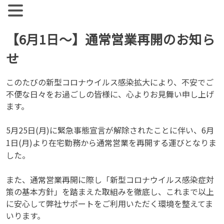
【公式】ジョブズコンストラクション
弊社では雇用促進を目標に人材紹介、人材派遣を行っておりま
す。 人材業界全体として、コンサルタントとして働く社員の
Skip
【6月1日～】通常営業再開のお知ら
離職率が非常に高い実情があります。
to
せ
content
このたびの新型コロナウイルス感染拡大により、不安でご
不便な日々をお過ごしの皆様に、心よりお見舞い申し上げ
ます。
5月25日(月)に緊急事態宣言が解除されたことに伴い、6月
1日(月)より在宅勤務から通常営業を再開する運びとなりま
した。
また、通常営業再開に際し「新型コロナウイルス感染症対
策の基本方針」を踏まえた取組みを徹底し、これまで以上
に安心して弊社サポートをご利用いただく環境を整えてま
いります。