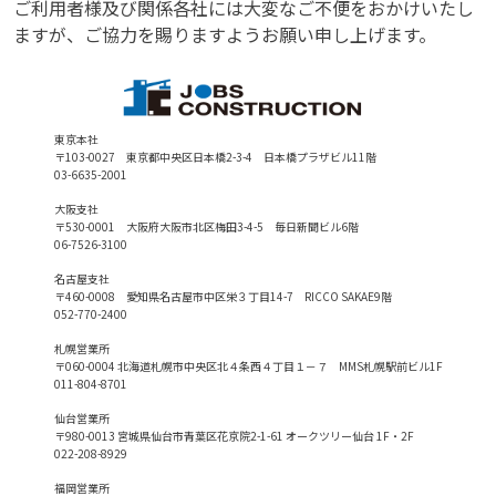
ご利用者様及び関係各社には大変なご不便をおかけいたし
ますが、ご協力を賜りますようお願い申し上げます。
東京本社
〒103-0027 東京都中央区日本橋2-3-4 日本橋プラザビル11階
03-6635-2001
大阪支社
〒530-0001 大阪府大阪市北区梅田3-4-5 毎日新聞ビル6階
06-7526-3100
名古屋支社
〒460-0008 愛知県名古屋市中区栄３丁目14-7 RICCO SAKAE9階
052-770-2400
札幌営業所
〒060-0004 北海道札幌市中央区北４条西４丁目１－７ MMS札幌駅前ビル1F
011-804-8701
仙台営業所
〒980-0013 宮城県仙台市青葉区花京院2-1-61 オークツリー仙台 1F・2F
022-208-8929
福岡営業所