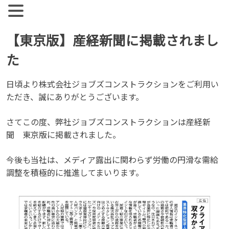
【公式】ジョブズコンストラクション
弊社では雇用促進を目標に人材紹介、人材派遣を行っておりま
す。 人材業界全体として、コンサルタントとして働く社員の
Skip
【東京版】産経新聞に掲載されまし
離職率が非常に高い実情があります。
to
た
content
日頃より株式会社ジョブズコンストラクションをご利用い
ただき、誠にありがとうございます。
さてこの度、弊社ジョブズコンストラクションは産経新
聞 東京版に掲載されました。
今後も当社は、メディア露出に関わらず労働の円滑な需給
調整を積極的に推進してまいります。