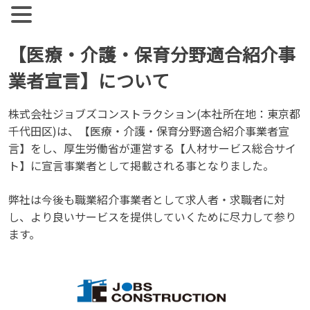
【公式】ジョブズコンストラクション
弊社では雇用促進を目標に人材紹介、人材派遣を行っておりま
す。 人材業界全体として、コンサルタントとして働く社員の
Skip
【医療・介護・保育分野適合紹介事
離職率が非常に高い実情があります。
to
業者宣言】について
content
株式会社ジョブズコンストラクション(本社所在地：東京都
千代田区)は、【医療・介護・保育分野適合紹介事業者宣
言】をし、厚生労働省が運営する【人材サービス総合サイ
ト】に宣言事業者として掲載される事となりました。
弊社は今後も職業紹介事業者として求人者・求職者に対
し、より良いサービスを提供していくために尽力して参り
ます。