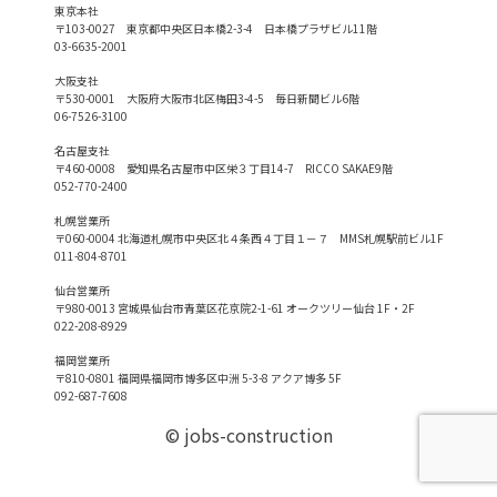
東京本社
〒103-0027 東京都中央区日本橋2-3-4 日本橋プラザビル11階
03-6635-2001
大阪支社
〒530-0001 大阪府大阪市北区梅田3-4-5 毎日新聞ビル6階
06-7526-3100
名古屋支社
〒460-0008 愛知県名古屋市中区栄３丁目14-7 RICCO SAKAE9階
052-770-2400
札幌営業所
〒060-0004 北海道札幌市中央区北４条西４丁目１－７ MMS札幌駅前ビル1F
011-804-8701
仙台営業所
〒980-0013 宮城県仙台市青葉区花京院2-1-61 オークツリー仙台 1F・2F
022-208-8929
福岡営業所
〒810-0801 福岡県福岡市博多区中洲 5-3-8 アクア博多 5F
092-687-7608
© jobs-construction