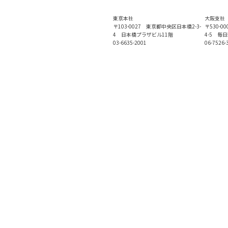
東京本社
大阪支社
〒103-0027 東京都中央区日本橋2-3-
〒530-
4 日本橋プラザビル11階
4-5 毎
03-6635-2001
06-7526-