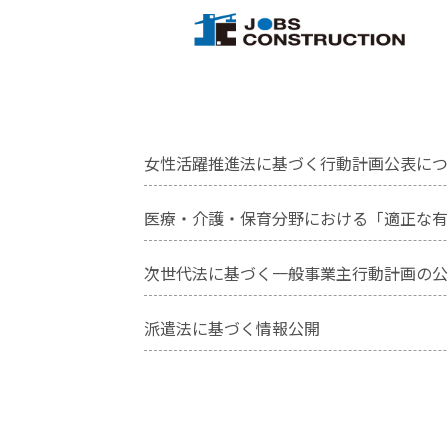
Skip
【公式】ジョブズコンストラクショ
弊社では雇用促進を目標に人材紹介
to
content
女性活躍推進法に基づく行動計画公表につ
医療・介護・保育分野における「適正な有
次世代法に基づく一般事業主行動計画の公
派遣法に基づく情報公開