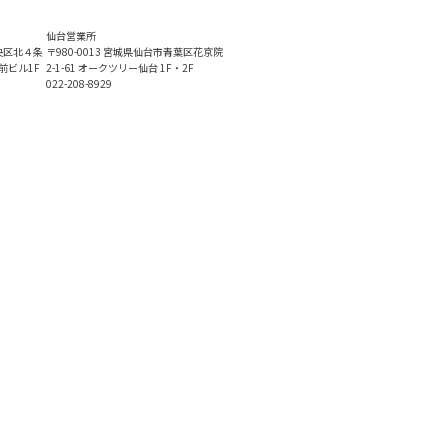
仙台営業所
中央区北４条
〒980-0013 宮城県仙台市青葉区花京院
前ビル1F
2-1-61 オークツリー仙台 1F・2F
022-208-8929