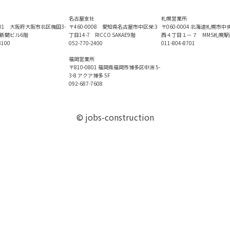
名古屋支社
札幌営業所
0001 大阪府大阪市北区梅田3-
〒460-0008 愛知県名古屋市中区栄３
〒060-0004 北海道札幌市
日新聞ビル6階
丁目14-7 RICCO SAKAE9階
西４丁目１－７ MMS札幌駅
3100
052-770-2400
011-804-8701
福岡営業所
〒810-0801 福岡県福岡市博多区中洲 5-
3-8 アクア博多 5F
092-687-7608
© jobs-construction