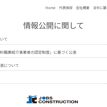
ン
、人材派遣を行っております。 人材業界全体として、コンサル
Home
代表挨拶
会社概要
法令に基
情報公開に関して
いて
料職業紹介事業者の認定制度」に基づく公表
表について